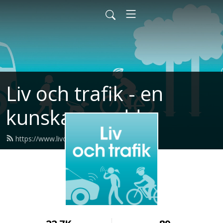
Liv och trafik - en
kunskapspodd
https://www.livochtrafikpodden.se/feed.xml