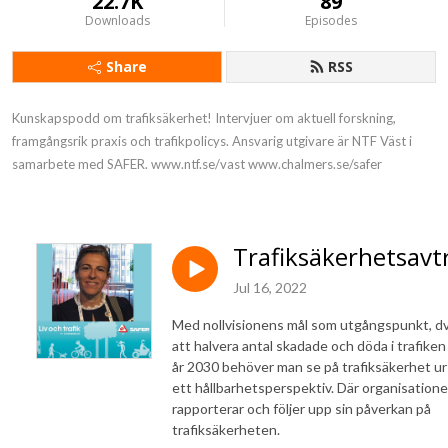
22.7K
89
Downloads
Episodes
Share
RSS
Kunskapspodd om trafiksäkerhet! Intervjuer om aktuell forskning, 
framgångsrik praxis och trafikpolicys. Ansvarig utgivare är NTF Väst i 
samarbete med SAFER. www.ntf.se/vast www.chalmers.se/safer
Trafiksäkerhetsavt
Jul 16, 2022
Med nollvisionens mål som utgångspunkt, d
att halvera antal skadade och döda i trafiken t
år 2030 behöver man se på trafiksäkerhet ur
ett hållbarhetsperspektiv. Där organisatione
rapporterar och följer upp sin påverkan på
trafiksäkerheten.