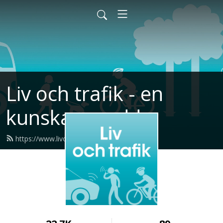
Liv och trafik - en
kunskapspodd
https://www.livochtrafikpodden.se/feed.xml