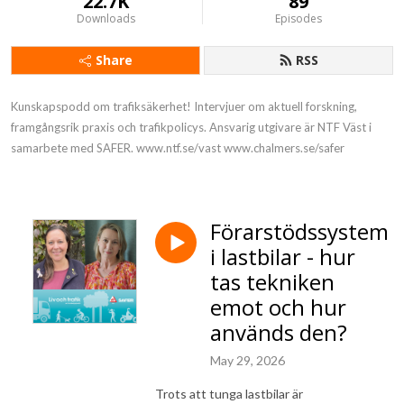
22.7K
89
Downloads
Episodes
Share
RSS
Kunskapspodd om trafiksäkerhet! Intervjuer om aktuell forskning, 
framgångsrik praxis och trafikpolicys. Ansvarig utgivare är NTF Väst i 
samarbete med SAFER. www.ntf.se/vast www.chalmers.se/safer
Förarstödssystem
i lastbilar - hur
tas tekniken
emot och hur
används den?
May 29, 2026
Trots att tunga lastbilar är