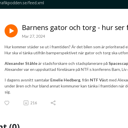
trafikpodden.se/feed.xml
Barnens gator och torg - hur ser 
Mar 27, 2024
Hur kommer städer se ut i framtiden? Är det bilen som är prioriterad el
Hur ska vi tänka utifrån barnperspektivet när gator och torg ska utfo
Alexander Ståhle
är stadsforskare och stadsplanerare på
Spacesca
Alexander var en uppskattad föreläsare på NTF:s konferens Barn, Liv o
I dagens avsnitt samtalar
Emelie Hedberg
, från
NTF Väst
med Alexan
under åren och hur bland annat kommuner kan tänka i framtiden när de u
sig.
216
t (0)