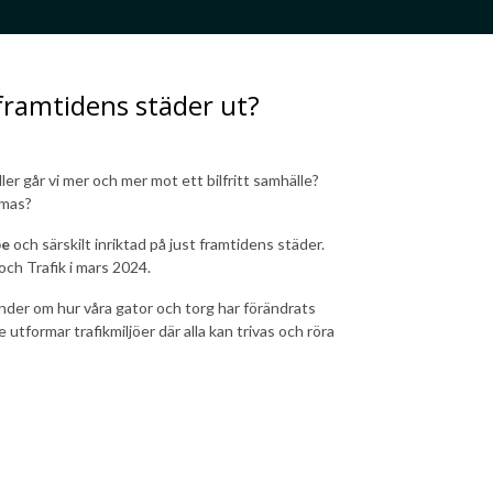
framtidens städer ut?
ler går vi mer och mer mot ett bilfritt samhälle?
rmas?
pe
och särskilt inriktad på just framtidens städer.
ch Trafik i mars 2024.
der om hur våra gator och torg har förändrats
tformar trafikmiljöer där alla kan trivas och röra