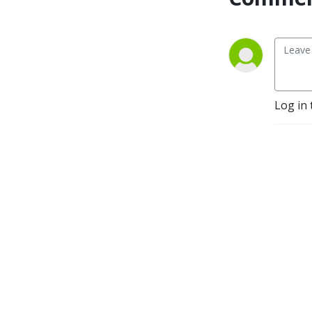
www.ntf.se/vast 
www.chalmers.se/safer
Log in 