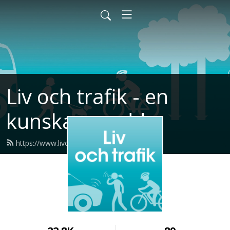
Liv och trafik - en
kunskapspodd
https://www.livochtrafikpodden.se/feed.xml