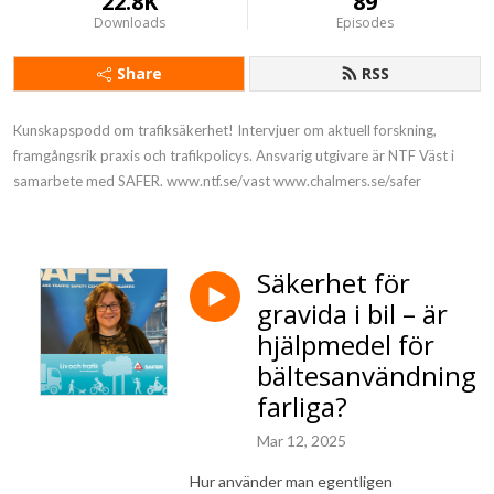
22.8K
89
Downloads
Episodes
Share
RSS
Kunskapspodd om trafiksäkerhet! Intervjuer om aktuell forskning, 
framgångsrik praxis och trafikpolicys. Ansvarig utgivare är NTF Väst i 
samarbete med SAFER. www.ntf.se/vast www.chalmers.se/safer
Säkerhet för
gravida i bil – är
hjälpmedel för
bältesanvändning
farliga?
Mar 12, 2025
Hur använder man egentligen